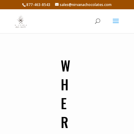
877-463-8543
sales@nirvanachocolates.com
W
H
E
R