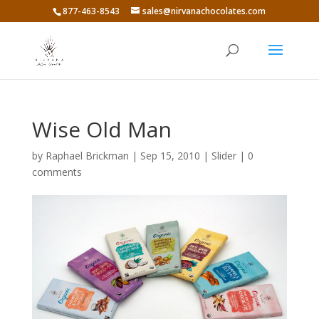
877-463-8543
sales@nirvanachocolates.com
Wise Old Man
by
Raphael Brickman
|
Sep 15, 2010
|
Slider
|
0
comments